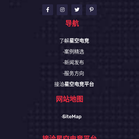
导航
了解
星空电竞
案例精选
新闻发布
服务方向
接洽
星空电竞平台
网站地图
SiteMap