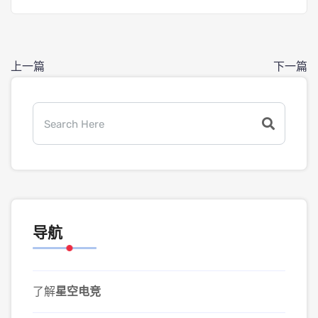
上一篇
下一篇
导航
了解
星空电竞