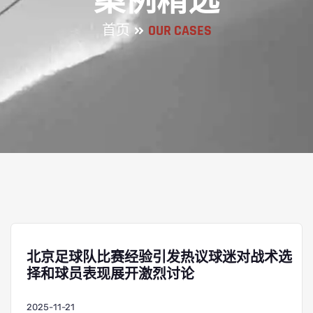
案例精选
首页
OUR CASES
北京足球队比赛经验引发热议球迷对战术选
择和球员表现展开激烈讨论
2025-11-21