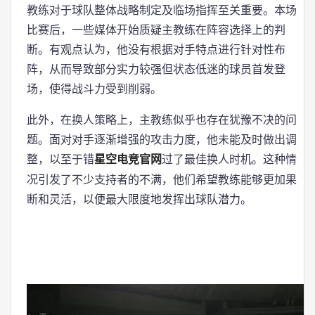
教练对于球队整体战略制定及临场指挥至关重要。本场
比赛后，一些媒体开始质疑主教练在阵容选择上的判
断。有观点认为，他没有根据对手特点进行针对性布
阵，从而导致部分实力较强但状态低迷的球员首发登
场，使得战斗力受到削弱。
此外，在换人策略上，主教练似乎也存在犹豫不决的问
题。面对对手逐渐增强的攻击力度，他未能及时做出调
整，以至于错
星空电竞官网
过了最佳换人时机。这种情
况引发了不少支持者的不满，他们希望教练能够更加果
断和灵活，以便最大限度地发挥出球队潜力。