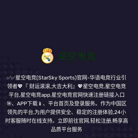
✅✅星空电竞(StarSky Sports)官网-华语电竞行业引
领者💖『 财运滚滚,大吉大利』💖星空电竞,星空电竞
平台,星空电竞app,星空电竞官网快速注册链接入口
🎯、APP下载📱、平台首页及登录服务。作为中国区
领先的平台,为用户提供安全、稳定的注册体验,24小
时客服随时在线支持。立即前往官网,轻松注册,畅享高
品质平台服务