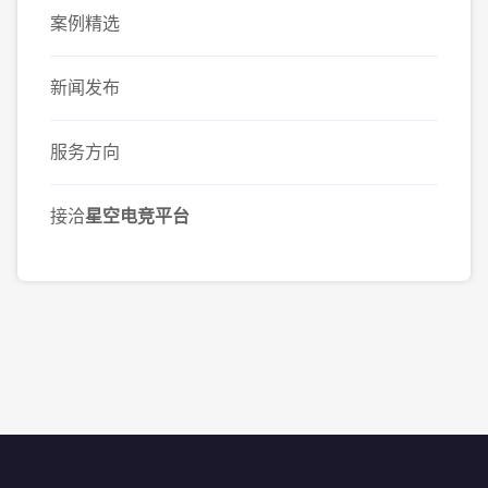
案例精选
新闻发布
服务方向
接洽
星空电竞平台