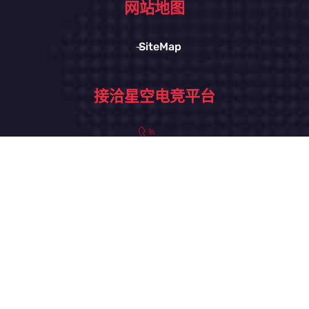
网站地图
SiteMap
接洽
星空电竞平台
18137254221
affiliated@gmail.com
广州市越秀区水荫路117号星光映景16层全层（01至10室）
K2584号