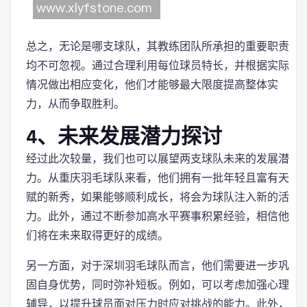
总之，无论是哪支球队，其教练团队所承担的重要职责
均不可忽视。通过合理利用每位球员特长，并根据实际
情况做出相应变化，他们才能够最大限度提高整体实
力，从而争取胜利。
4、未来发展潜力探讨
经过此次较量，我们也可以展望两支球队未来的发展潜
力。从重庆羽毛球队来看，他们拥有一批年轻且富有天
赋的新秀，如果能够顺利成长，将会为球队注入新的活
力。此外，通过不断参加高水平赛事积累经验，相信他
们将在未来取得更好的成绩。
另一方面，对于深圳羽毛球队而言，他们需要进一步巩
固自身优势，同时弥补短板。例如，可以考虑加强心理
辅导，以提升球员面对压力时应对挑战的能力。此外，