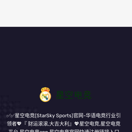
✅✅星空电竞(StarSky Sports)官网-华语电竞行业引
领者💖『 财运滚滚,大吉大利』💖星空电竞,星空电竞