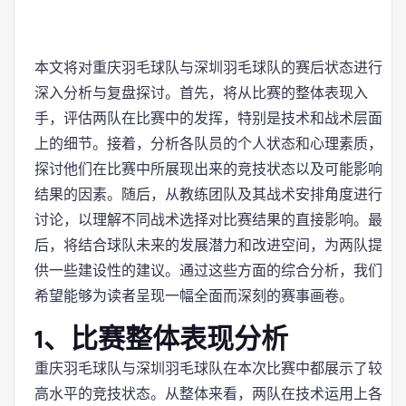
本文将对重庆羽毛球队与深圳羽毛球队的赛后状态进行
深入分析与复盘探讨。首先，将从比赛的整体表现入
手，评估两队在比赛中的发挥，特别是技术和战术层面
上的细节。接着，分析各队员的个人状态和心理素质，
探讨他们在比赛中所展现出来的竞技状态以及可能影响
结果的因素。随后，从教练团队及其战术安排角度进行
讨论，以理解不同战术选择对比赛结果的直接影响。最
后，将结合球队未来的发展潜力和改进空间，为两队提
供一些建设性的建议。通过这些方面的综合分析，我们
希望能够为读者呈现一幅全面而深刻的赛事画卷。
1、比赛整体表现分析
重庆羽毛球队与深圳羽毛球队在本次比赛中都展示了较
高水平的竞技状态。从整体来看，两队在技术运用上各